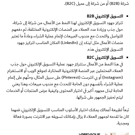
شركة (B2B) أو من شركة إلى عميل (B2C).
التسويق الإلكتروني
B2B
تتركز جهود التسويق الإلكتروني لهذا النمط من الأعمال، من شركة إلى شركة،
حول جذب وزيادة عدد العملاء عبر المنصات الإلكترونية المختلفة، ثم دفعهم
للتواصل والتحدث مع مندوب المبيعات لإتمام عملية الشراء، وعادةً ما تعتبر
منصات الأعمال مثل لينكد إن (LinkedIn) المكان المناسب لتركيز جهود
التسويق الإلكتروني هذه.
التسويق الإلكتروني
B2C
في هذا النمط من الأعمال ستتركز جهود عملية التسويق الإلكتروني حول جذب
العملاء المحتملين عبر المنصة الإلكترونية المختارة، كموقع الويب أو الانستغرام
(Instagram) أو بي انترست (Pinterest) على سبيل المثال، وحثّهم على إتمام
عملية الشراء بأنفسهم دون الحاجة للتحدث مع مندوب مبيعات، وهذا يعني
الحاجة لبذل مجهود أكبر في اختيار المحتوى وكيفية عرض المنتجات أو الخدمات
ليتم تحفيز الجمهور على شرائها.
تبعاً لطبيعة أعمالك يمكنك اختيار الأسلوب المناسب للتسويق الإلكتروني، فمهما
كان ما تقدمه لجمهور العملاء لا يزال بإمكانك تسويقه عبر الانترنت بصورة فعالة
ومجدية.