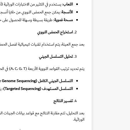
اللعاب
: يستخدم في الكثير من الاختبارات الوراثية 
الأنسجة
: يمكن جمع الحمض النووي من خلايا أنسجة 
مسحة فموية
: طريقة بسيطة وسهلة للحصول على خلايا
استخراج الحمض النووي
بعد جمع العينة، يتم استخدام تقنيات كيميائية لفصل الحمض
تحليل التسلسل الجيني
يتم تحديد ترتيب القواعد النووية الأربعة (A، C، G، T) في الحمض النووي. يمكن استخدام تقنيات مثل:
التسلسل الجيني الكامل
(Whole Genome Sequencing)
التسلسل المستهدف
(Targeted Sequencing)
: ي
تفسير النتائج
بعد التحليل، تتم مقارنة النتائج مع قواعد بيانات الجينات ا
الوراثية.