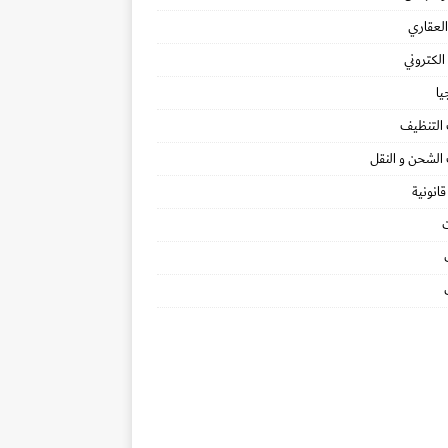
لعقاري
لكتروني
يا
التنظيف
الشحن و النقل
انونية