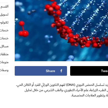
القسم ا
تسويق ا
تكنولوج
خدمات 
خدمات 
مسائل ق
منظفات
منوعات
وصفات
Share
Twe
(Genetic Analysis) هو عملية دراسة وتحديد تسلسل الحمض النووي (DNA) لفهم التكوين الوراثي للفرد أو الكائن الحي.
الطب، الزراعة، علم الأحياء التطوري، والطب الشرعي. من خلال تحليل
ية، وتطوير العلاجات المخصصة.