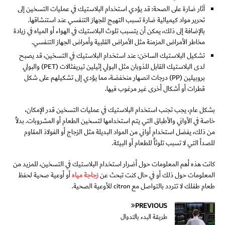
آثار ضارة على الصحة: قد يؤدي استخدام البلاستيك في عمليات التسخين إلى
تحرير مواد كيميائية ضارة تسبب التهيج للجهاز التنفسي عند استنشاقها.
بالإضافة إلى ذلك، يمكن أن يتسبب تلوث البلاستيك في الهواء أو المياه في زيادة
مخاطر الأمراض المزمنة مثل الأمراض القلبية وأمراض الجهاز التنفسي.
تشكيل البلاستيك الساخن: عند استخدام البلاستيك في التسخين، قد يصبح
لدى البلاستيك القابل للذوبان مثل البولي إثيلين تيريفثالات (PET) والبولي
بروبيلين (PP) درجات انصهار منخفضة، مما يؤدي إلى تشكيلهم على شكل
قطرات أو أشكال أخرى غير مرغوب فيها.
بشكل عام، يجب تجنب استخدام البلاستيك في عمليات التسخين قدر الإمكان،
خاصة في الأواني والأطباق التي يتم استخدامها لتسخين الطعام أو المشروبات. بدلاً
من ذلك، يفضل استخدام أواني من المواد البديلة مثل الزجاج أو الفولاذ المقاوم
للصدأ التي لا تسبب تلوثاً للطعام أو البيئة.
كانت هذه أهم المعلومات حول أضرار استخدام البلاستيك في التسخين، للمزيد من
المعلومات حول ذلك أو في حال كنت تبحث عن
زجاجة مياه
أو أوعية صحية لحفظ
طعام طفلك لا تتردد بالتواصل مع citron للأوعية الصحية.
PREVIOUS
طريقة البدء بالتدوال